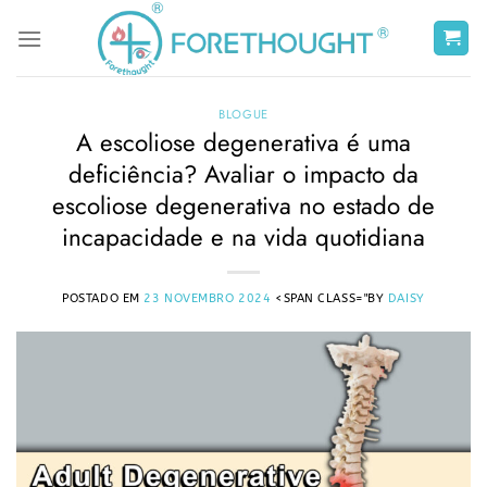
Saltar
para
o
conteúdo
BLOGUE
A escoliose degenerativa é uma
deficiência? Avaliar o impacto da
escoliose degenerativa no estado de
incapacidade e na vida quotidiana
POSTADO EM
23 NOVEMBRO 2024
<SPAN CLASS="BY
DAISY