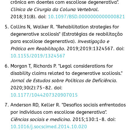
crónica em doentes com escoliose degenerativa".
Clínica de Cirurgia da Coluna Vertebral
.
2018;31(8). doi:
10.1097/BSD.0000000000000821
Collins N, Walker R. "Rehabilitation strategies for
degenerative scoliosis" (Estratégias de reabilitação
para escoliose degenerativa).
Investigação e
Prática em Reabilitação
. 2019;2019:1324567. doi:
10.1155/2019/1324567
Morgan T, Richards P. "Legal considerations for
disability claims related to degenerative scoliosis."
Jornal de Estudos sobre Políticas de Deficiência
.
2020;30(2):75-82. doi:
10.1177/1044207320907015
Anderson RD, Keller R. "Desafios sociais enfrentados
por indivíduos com escoliose degenerativa".
Ciências sociais e medicina
. 2015;130:1-8. doi:
10.1016/j.socscimed.2014.10.020