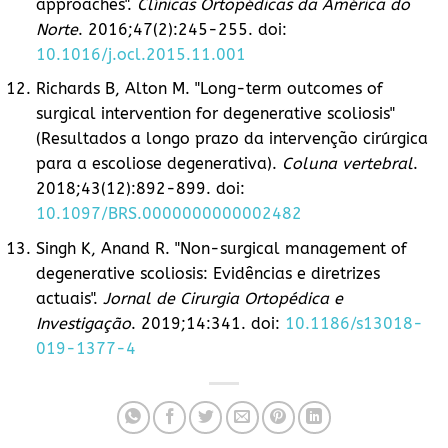
approaches".
Clínicas Ortopédicas da América do
Norte
. 2016;47(2):245-255. doi:
10.1016/j.ocl.2015.11.001
Richards B, Alton M. "Long-term outcomes of
surgical intervention for degenerative scoliosis"
(Resultados a longo prazo da intervenção cirúrgica
para a escoliose degenerativa).
Coluna vertebral
.
2018;43(12):892-899. doi:
10.1097/BRS.0000000000002482
Singh K, Anand R. "Non-surgical management of
degenerative scoliosis: Evidências e diretrizes
actuais".
Jornal de Cirurgia Ortopédica e
Investigação
. 2019;14:341. doi:
10.1186/s13018-
019-1377-4