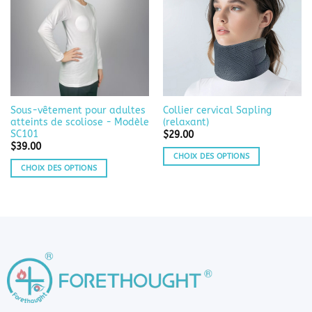
Sous-vêtement pour adultes
Collier cervical Sapling
atteints de scoliose - Modèle
(relaxant)
SC101
$
29.00
$
39.00
CHOIX DES OPTIONS
CHOIX DES OPTIONS
Ce
Ce
produit
produit
a
a
plusieurs
plusieurs
variations.
variations.
Les
Les
options
options
peuvent
peuvent
être
être
choisies