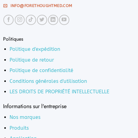
choisies
sur
INFO@FORETHOUGHTMED.COM
sur
la
la
page
page
du
du
produit
produit
Politiques
Politique d'expédition
Politique de retour
Politique de confidentialité
Conditions générales d'utilisation
LES DROITS DE PROPRIÉTÉ INTELLECTUELLE
Informations sur l'entreprise
Nos marques
Produits