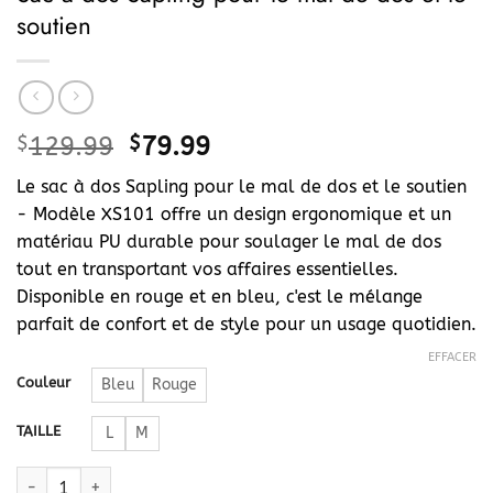
soutien
Le
Le
$
129.99
$
79.99
prix
prix
Le sac à dos Sapling pour le mal de dos et le soutien
initial
actuel
- Modèle XS101 offre un design ergonomique et un
était :
est :
matériau PU durable pour soulager le mal de dos
$129.99.
$79.99.
tout en transportant vos affaires essentielles.
Disponible en rouge et en bleu, c'est le mélange
parfait de confort et de style pour un usage quotidien.
EFFACER
Couleur
Bleu
Rouge
TAILLE
L
M
quantité de Sapling Backpack for Back Pain and Support